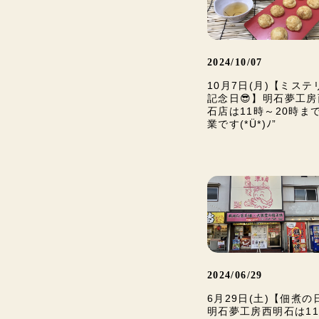
2024/10/07
10月7日(月)【ミステ
記念日😎】明石夢工
石店は11時～20時ま
業です(*Ü*)ﾉ”
2024/06/29
6月29日(土)【佃煮の
明石夢工房西明石は1