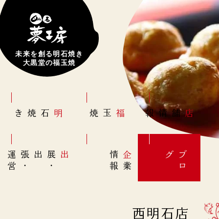
未来を創る明石焼き
大黒堂の福玉焼
明石焼き
福玉焼
店舗情報
営
出展
・
出張
・
運
報
企
情
グ
ブ
業
ロ
西明石店