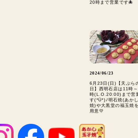
20時まで営業です🐙
2024/06/23
6月23日(日)【天ぷら
日】西明石店は11時～
時(L.O.20:00)まで
す(*Ü*)ﾉ明石焼(あか
焼)や大黒堂の福玉焼
用意💛