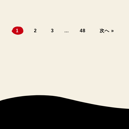
1
2
3
…
48
次へ »