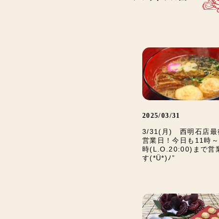
2025/03/31
3/31(月) 西明石店
営業日！今日も11時～
時(L.O.20:00)まで
す(*Ü*)ﾉ”