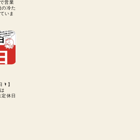
)まで営業
石焼の冷た
ていま
日🌂】
は
水)は定休日