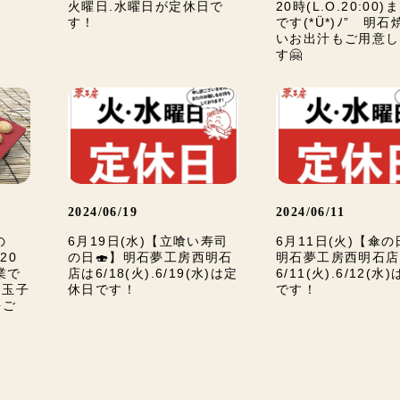
火曜日.水曜日が定休日で
20時(L.O.20:00
す！
です(*Ü*)ﾉ” 明
いお出汁もご用意し
す🤗
2024/06/19
2024/06/11
の
6月19日(水)【立喰い寿司
6月11日(火)【傘の
20
の日🍣】明石夢工房西明石
明石夢工房西明石店
営業で
店は6/18(火).6/19(水)は定
6/11(火).6/12(
し玉子
休日です！
です！
をご