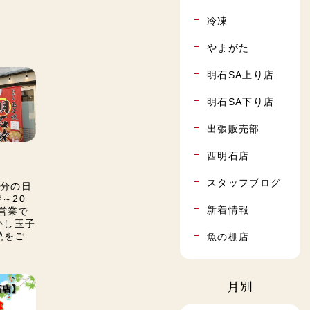
冷凍
やまがた
明石SA上り店
明石SA下り店
出張販売部
西明石店
スタッフブログ
春分の日
～20
新着情報
で営業で
あかし玉子
焼をご
魚の棚店
月別