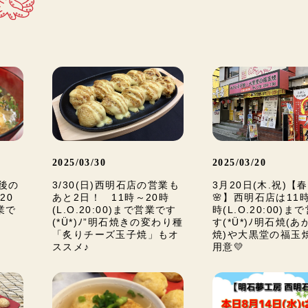
2025/03/30
2025/03/20
最後の
3/30(日)西明石店の営業も
3月20日(木.祝)【
20
あと2日！ 11時～20時
🌸】西明石店は11時
営業で
(L.O.20:00)まで営業です
時(L.O.20:00)ま
(*Ü*)ﾉ”明石焼きの変わり種
す(*Ü*)ﾉ明石焼(
「炙りチーズ玉子焼」もオ
焼)や大黒堂の福玉
ススメ♪
用意💛