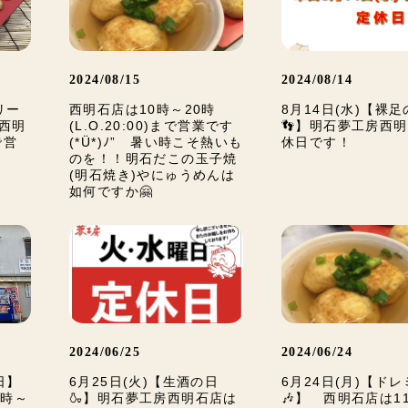
2024/08/15
2024/08/14
リー
西明石店は10時～20時
8月14日(水)【裸足
房西明
(L.O.20:00)まで営業です
👣】明石夢工房西
で営
(*Ü*)ﾉ” 暑い時こそ熱いも
休日です！
のを！！明石だこの玉子焼
(明石焼き)やにゅうめんは
如何ですか🤗
2024/06/25
2024/06/24
日】
6月25日(火)【生酒の日
6月24日(月)【ド
1時～
🍶】明石夢工房西明石店は
🎶】 西明石店は1