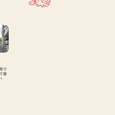
雨で
で遊
ヽ