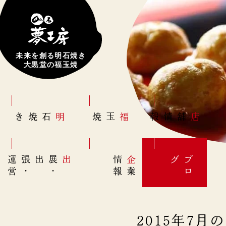
未来を創る明石焼き
大黒堂の福玉焼
明石焼き
福玉焼
店舗情報
営
出展
・
出張
・
運
報
企
情
グ
ブ
業
ロ
2015年7月