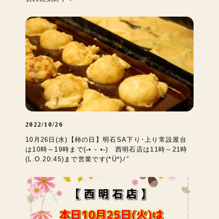
2022/10/26
10月26日(水)【柿の日】明石SA下り･上り常設屋台
は10時～19時まで(˶• ֊ •˶) 西明石店は11時～21時
(L.O.20:45)まで営業です(*Ü*)ﾉ”