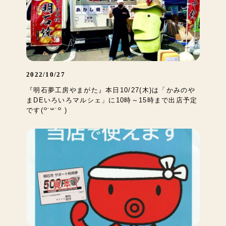
2022/10/27
『明石夢工房やまがた』本日10/27(木)は「かみのや
まDEいろいろマルシェ」に10時～15時まで出店予定
です(꒪˙꒳˙꒪ )