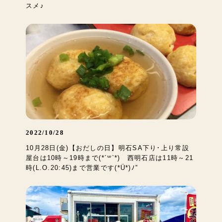
スメ♪
2022/10/28
10月28日(金)【おだしの日】明石SA下り･上り常設
屋台は10時～19時まで(*´꒳`*) 西明石店は11時～21
時(L.O.20:45)まで営業です(*Ü*)ﾉ”