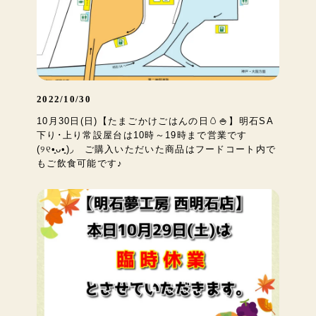
2022/10/30
10月30日(日)【たまごかけごはんの日🥚🍚】明石SA
下り･上り常設屋台は10時～19時まで営業です‎
(୨୧•͈ᴗ•͈)◞ ご購入いただいた商品はフードコート内で
もご飲食可能です♪