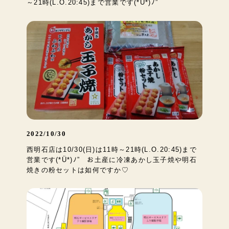
～21時(L.O.20:45)まで営業です(*Ü*)ﾉ”
2022/10/30
西明石店は10/30(日)は11時～21時(L.O.20:45)まで
営業です(*Ü*)ﾉ” お土産に冷凍あかし玉子焼や明石
焼きの粉セットは如何ですか♡