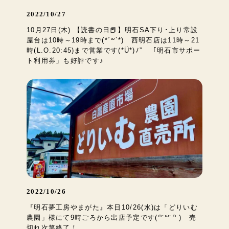
2022/10/27
10月27日(木) 【読書の日📕】明石SA下り･上り常設
屋台は10時～19時まで(*´꒳`*) 西明石店は11時～21
時(L.O.20:45)まで営業です(*Ü*)ﾉ” 「明石市サポー
ト利用券」も好評です♪
2022/10/26
『明石夢工房やまがた』本日10/26(水)は「どりいむ
農園」様にて9時ごろから出店予定です(꒪˙꒳˙꒪ ) 売
切れ次第終了！