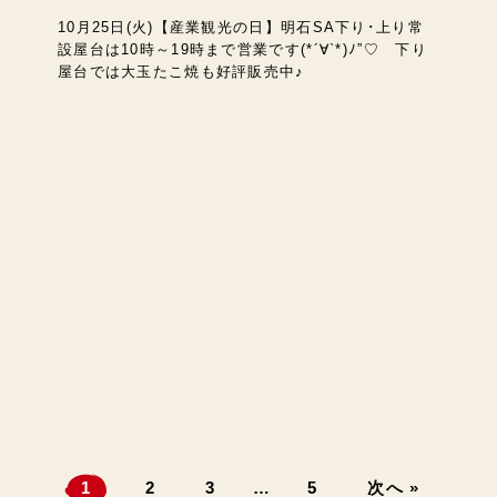
10月25日(火)【産業観光の日】明石SA下り･上り常
設屋台は10時～19時まで営業です(*´∀`*)ﾉ”♡ 下り
屋台では大玉たこ焼も好評販売中♪
1
2
3
…
5
次へ »