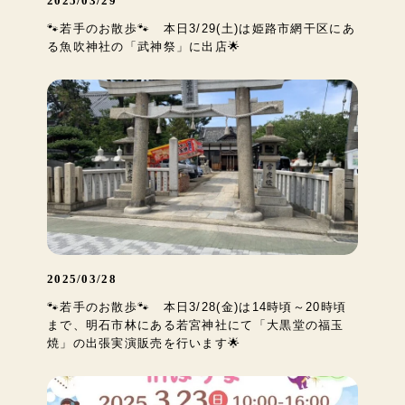
2025/03/29
🐾若手のお散歩🐾 本日3/29(土)は姫路市網干区にあ
る魚吹神社の「武神祭」に出店🌟
2025/03/28
🐾若手のお散歩🐾 本日3/28(金)は14時頃～20時頃
まで、明石市林にある若宮神社にて「大黒堂の福玉
焼」の出張実演販売を行います🌟