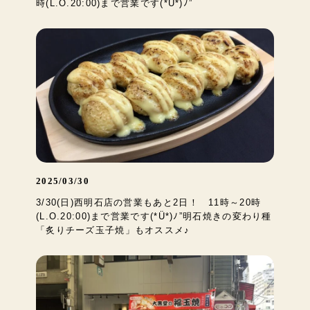
時(L.O.20:00)まで営業です(*Ü*)ﾉ”
2025/03/30
3/30(日)西明石店の営業もあと2日！ 11時～20時
(L.O.20:00)まで営業です(*Ü*)ﾉ”明石焼きの変わり種
「炙りチーズ玉子焼」もオススメ♪