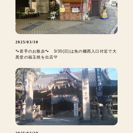
2025/03/30
🐾若手のお散歩🐾 3/30(日)は魚の棚西入口付近で大
黒堂の福玉焼を出店💛