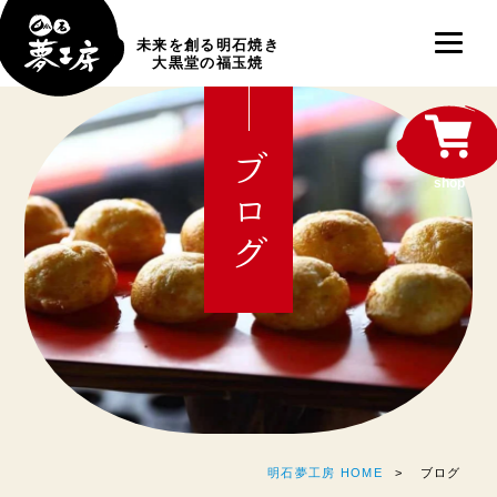
未来を創る明石焼き
大黒堂の福玉焼
ブログ
shop
明石夢工房 HOME
ブログ