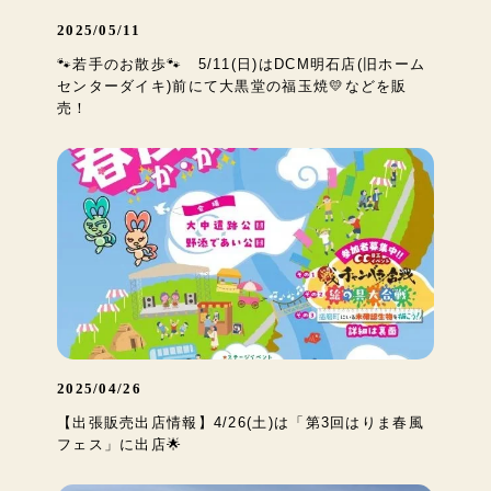
2025/05/11
🐾若手のお散歩🐾 5/11(日)はDCM明石店(旧ホーム
センターダイキ)前にて大黒堂の福玉焼💛などを販
売！
2025/04/26
【出張販売出店情報】4/26(土)は「第3回はりま春風
フェス」に出店🌟