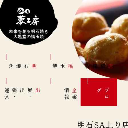
未来を創る明石焼き
大黒堂の福玉焼
明石焼き
福玉焼
店舗情報
営
出展
・
出張
・
運
報
企
情
グ
ブ
業
ロ
明石SA上り