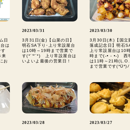
2023/03/31
2023/03/30
ヨム日
3月31日(金)【山菜の日】
3月30日(木)【国
屋台は
明石SA下り･上り常設屋台
落成記念日】明石S
です
は10時～19時まで営業で
上り常設屋台は10時
行き来
す(*´꒳`*) 上り常設屋台は
時まで(˶• ֊ •˶) 
にお
いよいよ最後の営業日！
は11時～21時(L.O.2
まで営業です(*Ü*)ﾉ
2023/03/28
2023/03/27