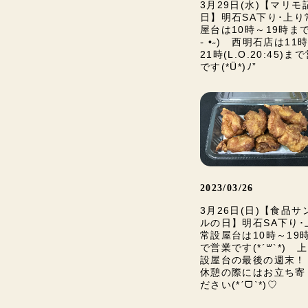
3月29日(水)【マリモ
日】明石SA下り･上り
屋台は10時～19時まで(
֊ •˶) 西明石店は11
21時(L.O.20:45)ま
です(*Ü*)ﾉ”
2023/03/26
3月26日(日)【食品サ
ルの日】明石SA下り･
常設屋台は10時～19
で営業です(*´꒳`*) 
設屋台の最後の週末！
休憩の際にはお立ち寄
ださい(*ˊᗜˋ*)♡