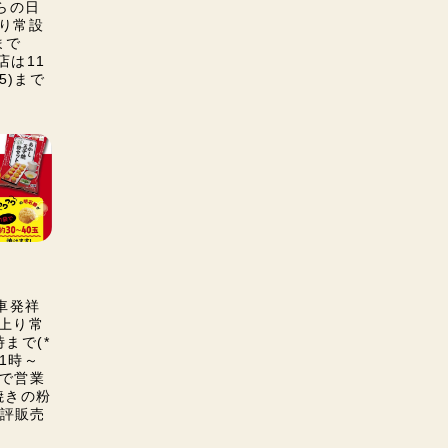
くらの日
上り常設
まで
店は11
45)まで
力車発祥
･上り常
まで(*
11時～
)まで営業
石焼きの粉
評販売