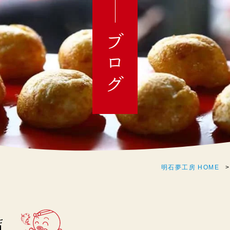
ブログ
明石夢工房 HOME
店