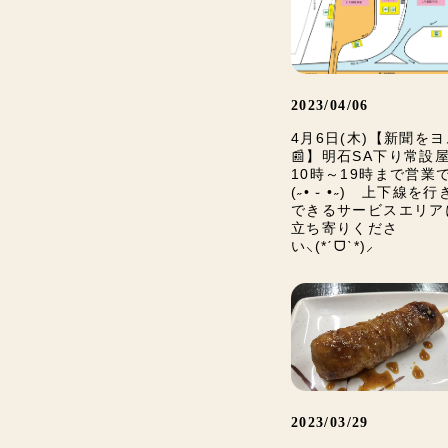
2023/04/06
4月6日(木)【新聞を
📰】明石SA下り常設
10時～19時まで営業
(˶• ֊ •˶) 上下線を
できるサービスエリア
立ち寄りくださ
い⸜(*ˊᗜˋ*)⸝
2023/03/29