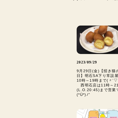
2023/09/29
9月29日(金)【招き猫
日】明石SA下り常設
10時～19時まで(〃’▽
西明石店は11時～2
(L.O.20:45)まで営
(*Ü*)ﾉ”