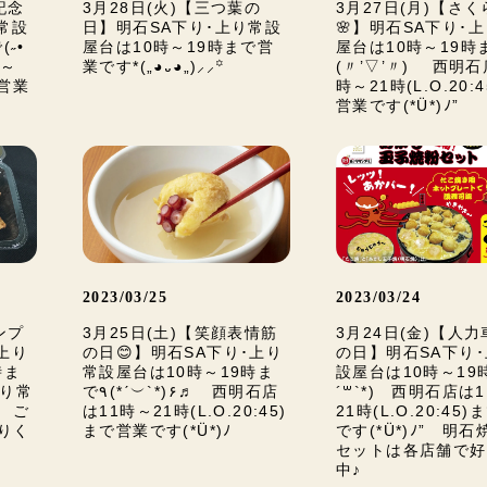
記念
3月28日(火)【三つ葉の
3月27日(月)【さ
常設
日】明石SA下り･上り常設
🌸】明石SA下り･
˶•
屋台は10時～19時まで営
屋台は10時～19時
時～
業です*(„◕᎑◕„)⸝⸝꙳
(〃’▽’〃) 西明石
で営業
時～21時(L.O.20:
営業です(*Ü*)ﾉ”
2023/03/25
2023/03/24
ンプ
3月25日(土)【笑顔表情筋
3月24日(金)【人
上り
の日😊】明石SA下り･上り
の日】明石SA下り
時ま
常設屋台は10時～19時ま
設屋台は10時～19時
上り常
で٩(*ˊ︶`*)۶♬ 西明石店
´꒳`*) 西明石店は
 ご
は11時～21時(L.O.20:45)
21時(L.O.20:45
りく
まで営業です(*Ü*)ﾉ
です(*Ü*)ﾉ” 明
セットは各店舗で好
中♪