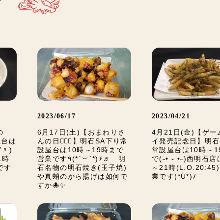
2023/06/17
2023/04/21
の
6月17日(土)【おまわりさ
4月21日(金)【ゲ
屋台は
んの日👮🏻‍♂️】明石SA下り常
イ発売記念日】明石
’〃)
設屋台は10時～19時まで
常設屋台は10時～1
1時
営業です٩(*ˊ︶`*)۶♬ 明
で(˶• ֊ •˶)西明石
業です
石名物の明石焼き(玉子焼)
～21時(L.O.20:4
や真蛸のから揚げは如何で
業です(*Ü*)ﾉ
すか🐙✨