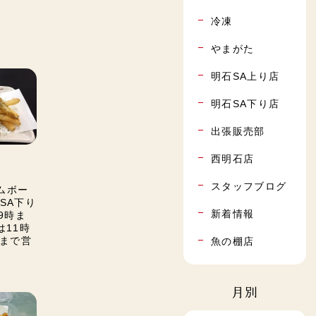
冷凍
やまがた
明石SA上り店
明石SA下り店
出張販売部
西明石店
スタッフブログ
ームボー
SA下り
新着情報
9時ま
店は11時
5)まで営
魚の棚店
月別