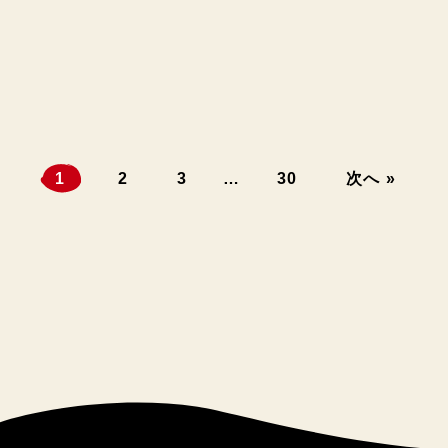
1
2
3
…
30
次へ »