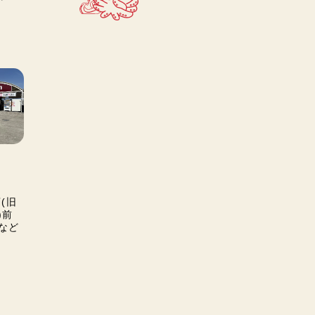
店(旧
)前
など