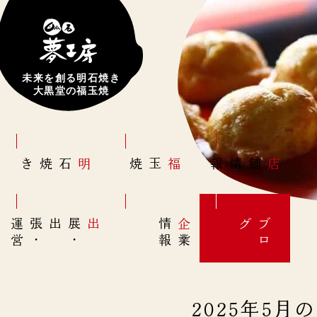
未来を創る明石焼き
大黒堂の福玉焼
明石焼き
福玉焼
店舗情報
営
出展
・
出張
・
運
報
企
情
グ
ブ
業
ロ
2025年5月