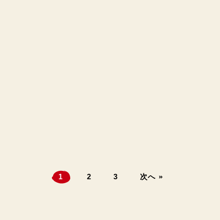
1
2
3
次へ »