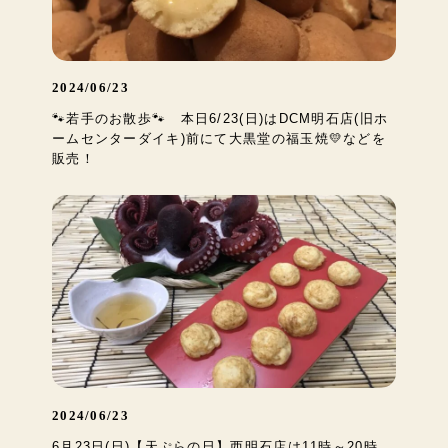
2024/06/23
🐾若手のお散歩🐾 本日6/23(日)はDCM明石店(旧ホ
ームセンターダイキ)前にて大黒堂の福玉焼💛などを
販売！
2024/06/23
6月23日(日)【天ぷらの日】西明石店は11時～20時