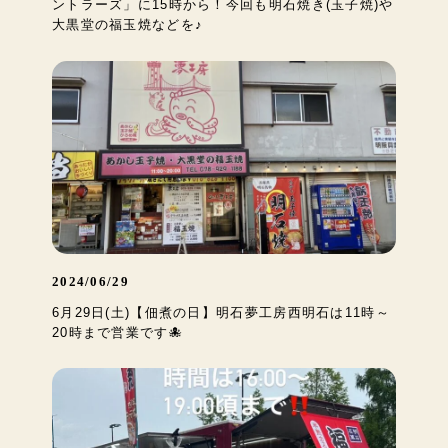
ントラーズ」に15時から！今回も明石焼き(玉子焼)や
大黒堂の福玉焼などを♪
2024/06/29
6月29日(土)【佃煮の日】明石夢工房西明石は11時～
20時まで営業です🐙