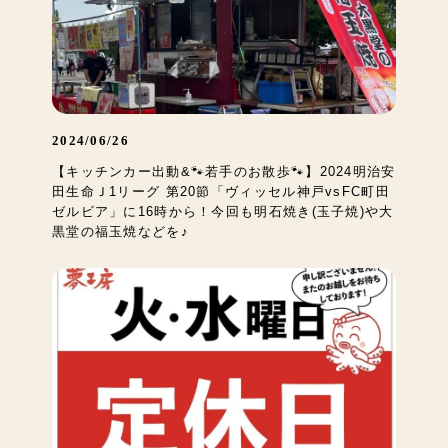
2024/06/26
【キッチンカー出動&🐾若手のお散歩🐾】2024明治安
田生命Ｊ1リーグ 第20節「ヴィッセル神戸vsFC町田
ゼルビア」に16時から！今回も明石焼き(玉子焼)や大
黒堂の福玉焼などを♪