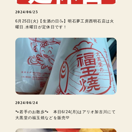
2024/06/25
6月25日(火)【生酒の日🍶】明石夢工房西明石店は火
曜日.水曜日が定休日です！
2024/06/24
🐾若手のお散歩🐾 本日6/24(月)はアリオ加古川にて
大黒堂の福玉焼などを販売💛