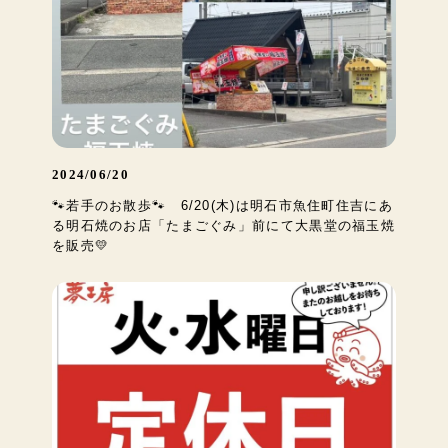
2024/06/20
🐾若手のお散歩🐾 6/20(木)は明石市魚住町住吉にあ
る明石焼のお店「たまごぐみ」前にて大黒堂の福玉焼
を販売💛