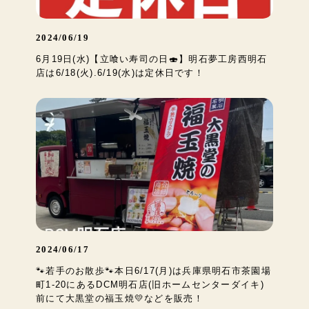
2024/06/19
6月19日(水)【立喰い寿司の日🍣】明石夢工房西明石
店は6/18(火).6/19(水)は定休日です！
2024/06/17
🐾若手のお散歩🐾本日6/17(月)は兵庫県明石市茶園場
町1-20にあるDCM明石店(旧ホームセンターダイキ)
前にて大黒堂の福玉焼💛などを販売！