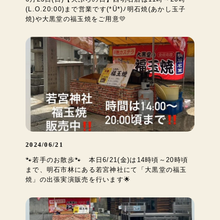
(L.O.20:00)まで営業です(*Ü*)ﾉ明石焼(あかし玉子
焼)や大黒堂の福玉焼をご用意💛
2024/06/21
🐾若手のお散歩🐾 本日6/21(金)は14時頃～20時頃
まで、明石市林にある若宮神社にて「大黒堂の福玉
焼」の出張実演販売を行います🌟