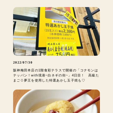
2022/07/30
阪神梅田本店の1階食彩テラスで開催の「コナモンは
テッパン！with境港~白ネギの街~」4日目！ 高級た
まご🥚夢王を使用した特選あかし玉子焼も♡