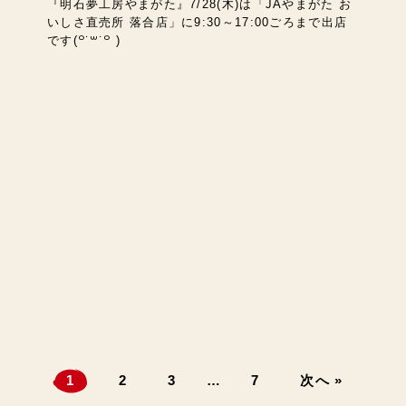
『明石夢工房やまがた』7/28(木)は「JAやまがた お
いしさ直売所 落合店」に9:30～17:00ごろまで出店
です(꒪˙꒳˙꒪ )
1
2
3
…
7
次へ »