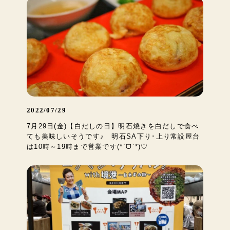
2022/07/29
7月29日(金)【白だしの日】明石焼きを白だしで食べ
ても美味しいそうです♪ 明石SA下り･上り常設屋台
は10時～19時まで営業です(*ˊᗜˋ*)♡