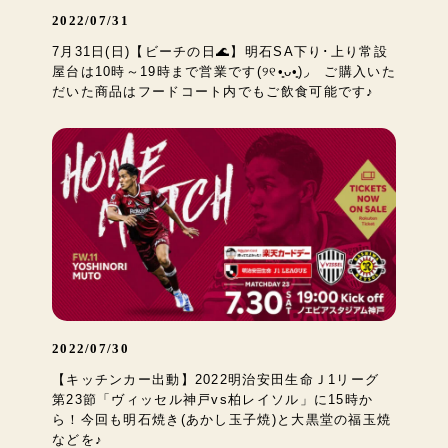
2022/07/31
7月31日(日)【ビーチの日🌊】明石SA下り･上り常設
屋台は10時～19時まで営業です‎(୨୧•͈ᴗ•͈)◞ ご購入いた
だいた商品はフードコート内でもご飲食可能です♪
2022/07/30
【キッチンカー出動】2022明治安田生命Ｊ1リーグ
第23節「ヴィッセル神戸vs柏レイソル」に15時か
ら！今回も明石焼き(あかし玉子焼)と大黒堂の福玉焼
などを♪