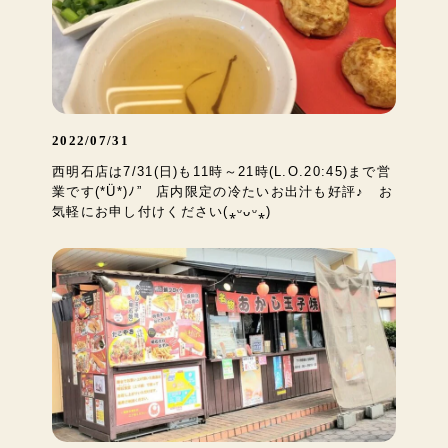
2022/07/31
西明石店は7/31(日)も11時～21時(L.O.20:45)まで営
業です(*Ü*)ﾉ” 店内限定の冷たいお出汁も好評♪ お
気軽にお申し付けください(⁎ᵕᴗᵕ⁎)