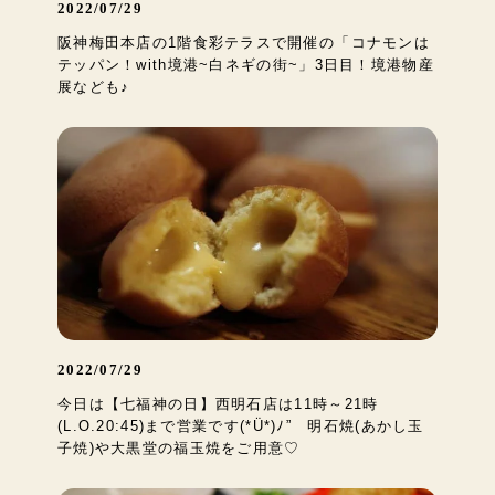
2022/07/29
阪神梅田本店の1階食彩テラスで開催の「コナモンは
テッパン！with境港~白ネギの街~」3日目！境港物産
展なども♪
2022/07/29
今日は【七福神の日】西明石店は11時～21時
(L.O.20:45)まで営業です(*Ü*)ﾉ” 明石焼(あかし玉
子焼)や大黒堂の福玉焼をご用意♡