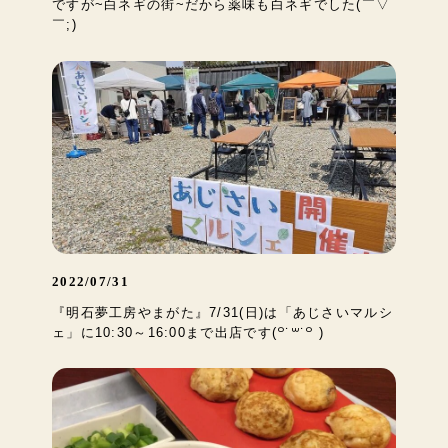
ですが~白ネギの街~だから薬味も白ネギでした(￣▽
￣;)
2022/07/31
『明石夢工房やまがた』7/31(日)は「あじさいマルシ
ェ」に10:30～16:00まで出店です(꒪˙꒳˙꒪ )