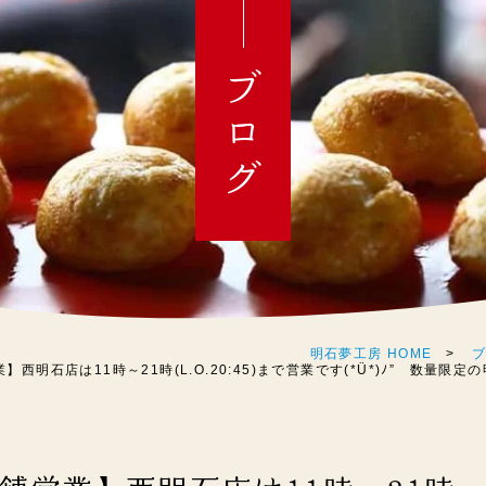
ブログ
明石夢工房 HOME
西明石店は11時～21時(L.O.20:45)まで営業です(*Ü*)ﾉ” 数量限