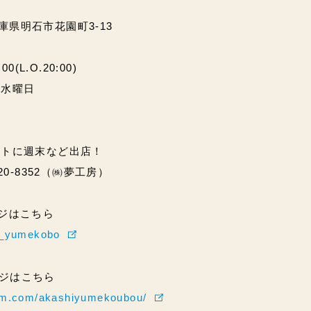
兵庫県明石市花園町3-13
(L.O.20:00)
・水曜日
ントに週末など出店！
20-8352（㈱夢工房）
ページはこちら
hi_yumekobo
ページはこちら
ram.com/akashiyumekoubou/