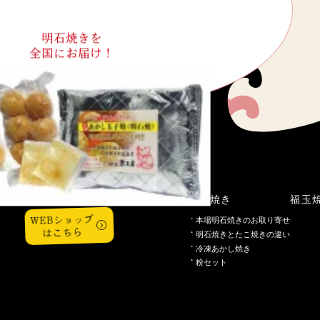
明石焼きを
全国にお届け！
こだわり
明石焼き
福玉
WEBショップ
本場明石焼きのお取り寄せ
はこちら
明石焼きとたこ焼きの違い
冷凍あかし焼き
粉セット