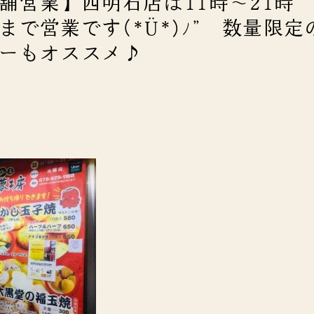
舗営業】西明石店は11時～21時
45)まで営業です(*Ü*)ﾉ” 数量限
ーもオススメ♪
】