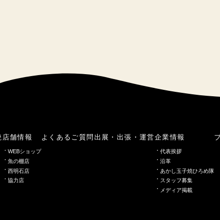
焼
店舗情報
よくあるご質問
出展・出張・運営
企業情報
WEBショップ
代表挨拶
魚の棚店
沿革
西明石店
あかし玉子焼ひろめ隊
協力店
スタッフ募集
メディア掲載