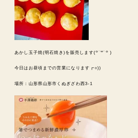
あかし玉子焼(明石焼き)を販売します(꒪˙꒳˙꒪ )
今日はお昼頃までの営業になります┏○))
場所：山形県山形市くぬぎざわ西3-1