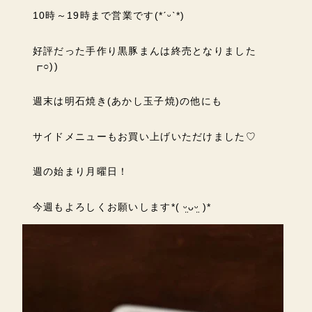
10時～19時まで営業です(*ˊᵕˋ*)
好評だった手作り黒豚まんは終売となりました
┏○))
週末は明石焼き(あかし玉子焼)の他にも
サイドメニューもお買い上げいただけました♡
週の始まり月曜日！
今週もよろしくお願いします*( ᵕ̤ᴗᵕ̤ )*