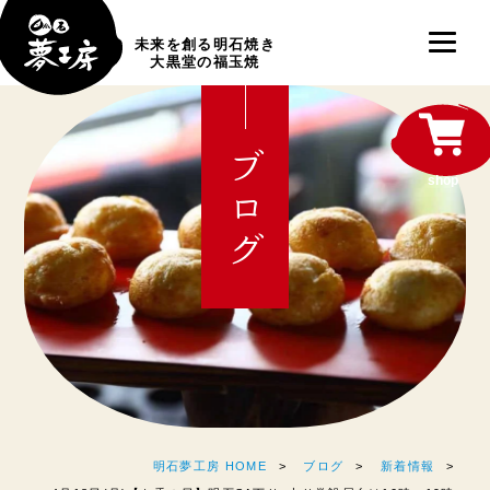
未来を創る明石焼き
大黒堂の福玉焼
ブログ
shop
明石夢工房 HOME
ブログ
新着情報