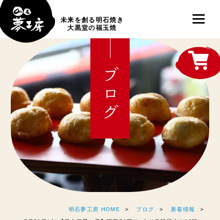
未来を創る明石焼き
大黒堂の福玉焼
ブログ
shop
明石夢工房 HOME
ブログ
新着情報