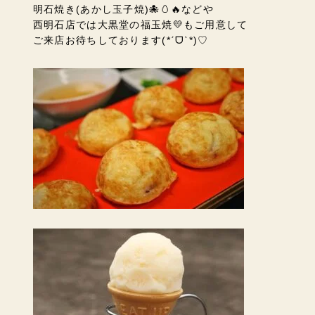
明石焼き(あかし玉子焼)🐙🥚🔥などや
西明石店では大黒堂の福玉焼💛もご用意して
ご来店お待ちしております(*ˊᗜˋ*)♡