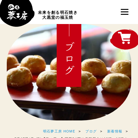
未来を創る明石焼き
大黒堂の福玉焼
ブログ
shop
明石夢工房 HOME
ブログ
新着情報