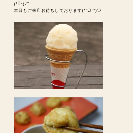
(*Ü*)ﾉ”
本日もご来店お待ちしております(*ˊᗜˋ*)♡