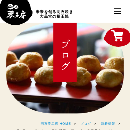
未来を創る明石焼き
大黒堂の福玉焼
ブログ
shop
明石夢工房 HOME
ブログ
新着情報