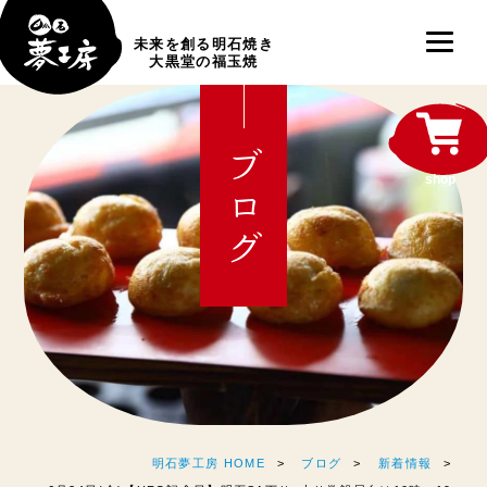
未来を創る明石焼き
大黒堂の福玉焼
ブログ
shop
明石夢工房 HOME
ブログ
新着情報