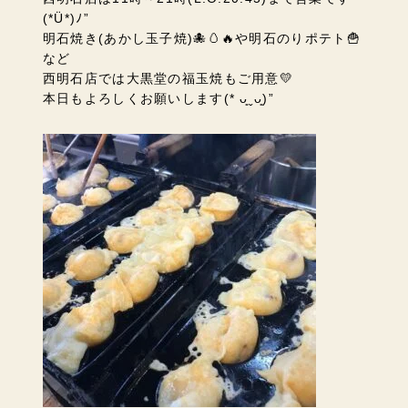
(*Ü*)ﾉ”
明石焼き(あかし玉子焼)🐙🥚🔥や明石のりポテト🍟
など
西明石店では大黒堂の福玉焼もご用意💛
本日もよろしくお願いします(* ᴗ͈ˬᴗ͈)”