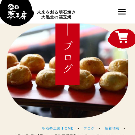
未来を創る明石焼き
大黒堂の福玉焼
ブログ
shop
明石夢工房 HOME
ブログ
新着情報