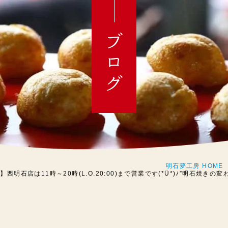
ブログ
明石夢工房 HOME
】西明石店は11時～20時(L.O.20:00)まで営業です(*Ü*)ﾉ”明石焼