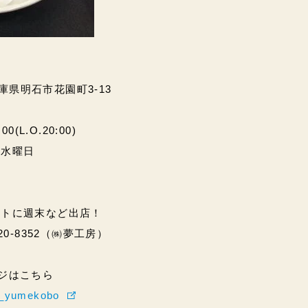
兵庫県明石市花園町3-13
(L.O.20:00)
・水曜日
ントに週末など出店！
20-8352（㈱夢工房）
ページはこちら
hi_yumekobo