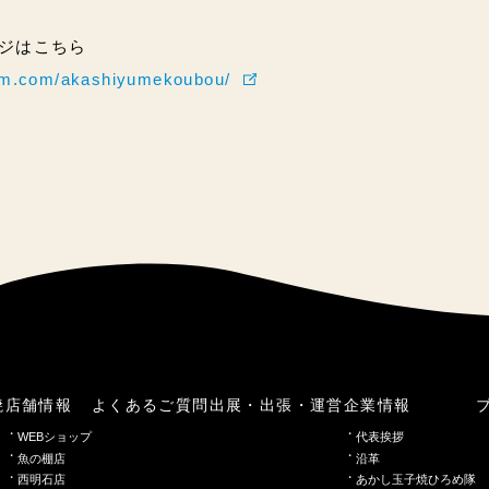
ページはこちら
ram.com/akashiyumekoubou/
焼
店舗情報
よくあるご質問
出展・出張・運営
企業情報
WEBショップ
代表挨拶
魚の棚店
沿革
西明石店
あかし玉子焼ひろめ隊