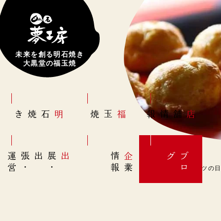
未来を創る明石焼き
大黒堂の福玉焼
明石焼き
福玉焼
店舗情報
営
出展
・
出張
・
運
報
企
情
グ
ブ
業
ロ
6月2日(日)【オムレツの日