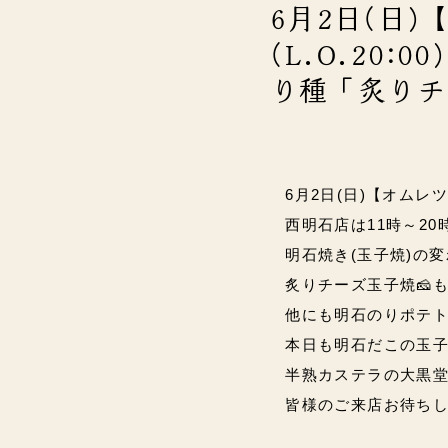
6月2日(日
(L.O.20:
り種「炙りチ
6月2日(日)【オムレ
西明石店は11時～20時(L
明石焼き(玉子焼)の
炙りチーズ玉子焼🧀
他にも明石のりポテト
本日も明石だこの玉子
半熟カステラの大黒堂
皆様のご来店お待ちし