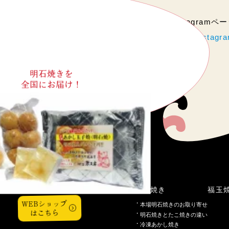
当店のInstagram
https://www.instag
明石焼きを
全国にお届け！
こだわり
明石焼き
福玉
WEBショップ
本場明石焼きのお取り寄せ
はこちら
明石焼きとたこ焼きの違い
冷凍あかし焼き