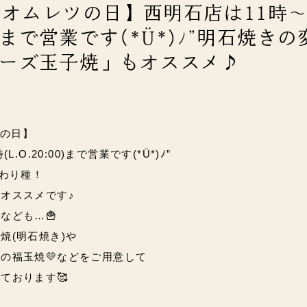
)【オムレツの日】西明石店は11時～
00)まで営業です(*Ü*)ﾉ”明石焼き
ーズ玉子焼」もオススメ♪
ツの日】
.O.20:00)まで営業です(*Ü*)ﾉ”
変わり種！
もオススメです♪
なども…🍟
焼(明石焼き)や
の福玉焼💛などをご用意して
ております🥰