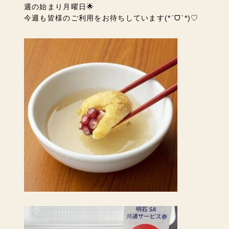
週の始まり月曜日🌟
今週も皆様のご利用をお待ちしています
(*ˊᗜˋ*)♡