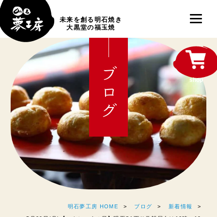
未来を創る明石焼き
大黒堂の福玉焼
ブログ
shop
明石夢工房 HOME
ブログ
新着情報