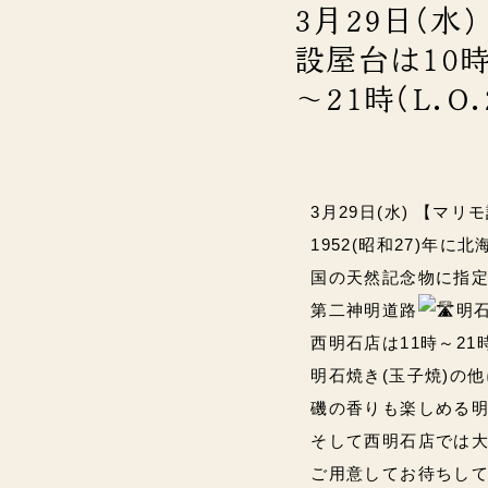
3月29日(
設屋台は10時～
～21時(L.O
3月29日(水) 【マリ
1952(昭和27)年に
国の天然記念物に指定
第二神明道路
明石
西明石店は11時～21時(L
明石焼き(玉子焼)の
磯の香りも楽しめる明
そして西明石店では大
ご用意してお待ちしていま