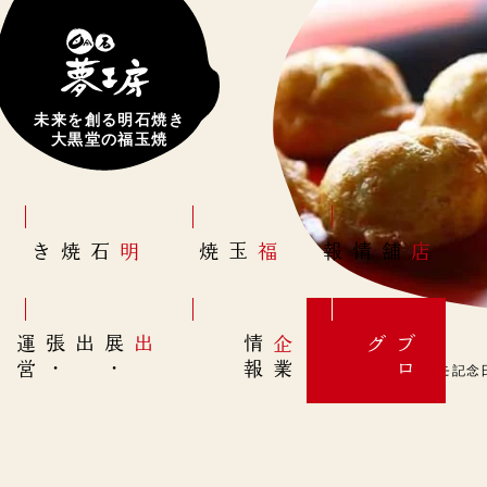
未来を創る明石焼き
大黒堂の福玉焼
明石焼き
福玉焼
店舗情報
営
出展
・
出張
・
運
報
企
情
グ
ブ
業
ロ
3月29日(水)【マリモ記念日