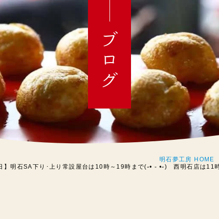
ブログ
明石夢工房 HOME
】明石SA下り･上り常設屋台は10時～19時まで(˶• ֊ •˶) 西明石店は11時～