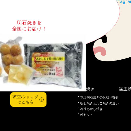
https://www.instag
明石焼きを
全国にお届け！
こだわり
明石焼き
福玉
WEBショップ
本場明石焼きのお取り寄せ
はこちら
明石焼きとたこ焼きの違い
冷凍あかし焼き
粉セット