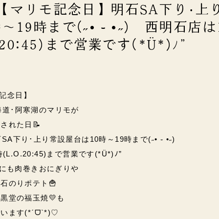
水)【マリモ記念日】明石SA下り･上
19時まで(˶• ֊ •˶) 西明石店は
.20:45)まで営業です(*Ü*)ﾉ”
モ記念日】
北海道･阿寒湖のマリモが
された日📝
SA下り･上り常設屋台は10時～19時まで
(˶• ֊ •˶)
.O.20:45)まで営業です(*Ü*)ﾉ”
他にも肉巻きおにぎりや
石のりポテト🍟
黒堂の福玉焼💛も
す(*ˊᗜˋ*)♡