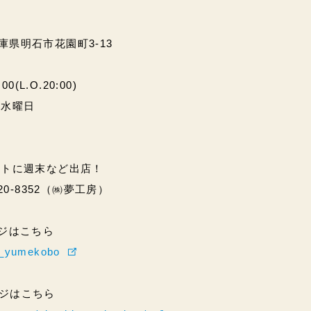
兵庫県明石市花園町3-13
(L.O.20:00)
・水曜日
ントに週末など出店！
20-8352（㈱夢工房）
ページはこちら
hi_yumekobo
ページはこちら