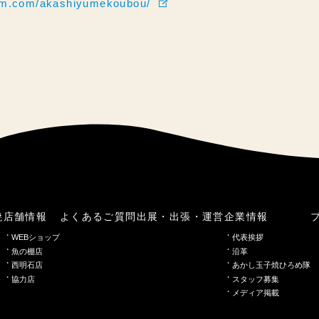
ram.com/akashiyumekoubou/
焼
店舗情報
よくあるご質問
出展・出張・運営
企業情報
WEBショップ
代表挨拶
魚の棚店
沿革
西明石店
あかし玉子焼ひろめ隊
協力店
スタッフ募集
メディア掲載