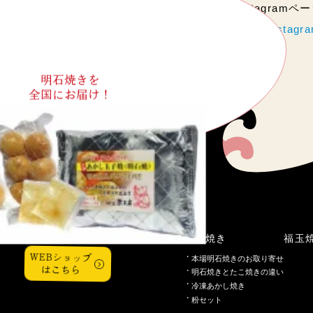
当店のInstagram
https://www.instag
明石焼きを
全国にお届け！
こだわり
明石焼き
福玉
WEBショップ
本場明石焼きのお取り寄せ
はこちら
明石焼きとたこ焼きの違い
冷凍あかし焼き
粉セット