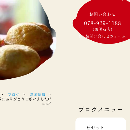
お問い合わせ
078-929-1188
(西明石店)
お問い合わせフォーム
ブログ
新着情報
誠にありがとうございました(*
ᴗ͈ˬᴗ͈)”
ブログメニュー
粉セット