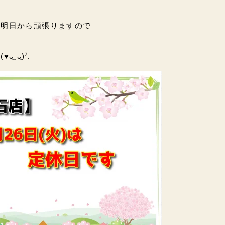
た明日から頑張りますので
ˬᴗ͈)⁾.