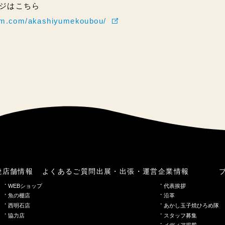
ページはこちら
ram.com/akashiyumekoubou/
焼
店舗情報
よくあるご質問
出展・出張・運営
企業情報
WEBショップ
代表挨拶
魚の棚店
沿革
西明石店
あかし玉子焼ひろめ隊
協力店
スタッフ募集