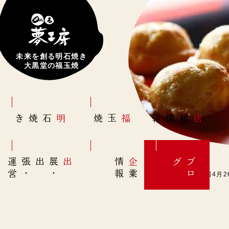
未来を創る明石焼き
大黒堂の福玉焼
明石焼き
福玉焼
店舗情報
営
出展
・
出張
・
運
報
企
情
グ
ブ
業
ロ
【西明石店】本日4月2