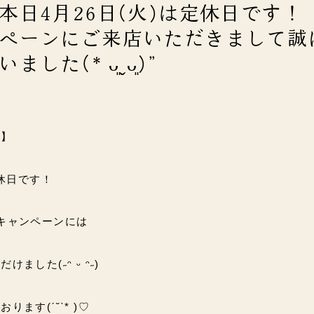
本日4月26日(火)は定休日です！
ペーンにご来店いただきまして誠
した(* ᴗ͈ˬᴗ͈)”
店】
定休日です！
キャンペーンには
ました(˶ᵔ ᵕ ᵔ˶)
ます(ˊ˘ˋ* )♡