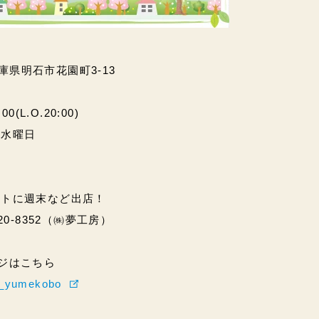
兵庫県明石市花園町3-13
(L.O.20:00)
・水曜日
ントに週末など出店！
20-8352（㈱夢工房）
ページはこちら
hi_yumekobo