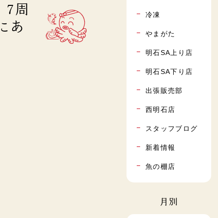
 7周
冷凍
にあ
やまがた
明石SA上り店
明石SA下り店
出張販売部
西明石店
スタッフブログ
新着情報
魚の棚店
月別