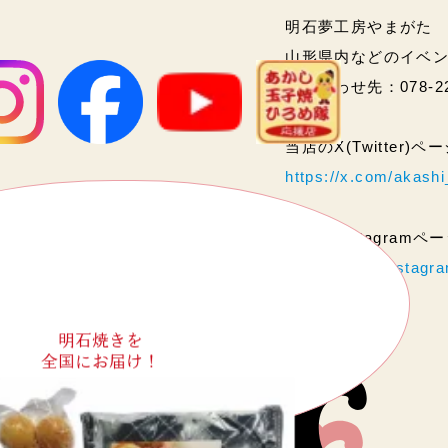
明石夢工房やまがた
山形県内などのイベ
問い合わせ先：078-2
当店のX(Twitter)
https://x.com/akas
当店のInstagram
https://www.instag
明石焼きを
全国にお届け！