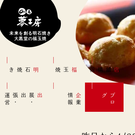
未来を創る明石焼き
大黒堂の福玉焼
明石焼き
福玉焼
店舗情報
営
出展
・
出張
・
運
報
企
情
グ
ブ
業
ロ