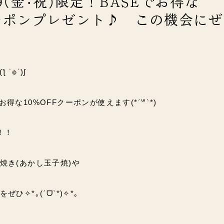
9(金･祝)限定！BASEでお得な
クーポンプレゼント♪ この機会に
˙๏˙)ʃ
得な10%OFFクーポンが使えます(*´꒳`*)
！！
焼き(あかし玉子焼)や
ひ✧*｡(ˊᗜˋ*)✧*｡
↓