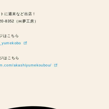
ントに週末など出店！
20-8352（㈱夢工房）
ページはこちら
hi_yumekobo
ページはこちら
ram.com/akashiyumekoubou/