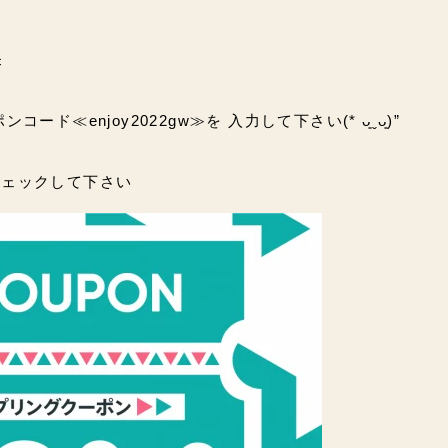
c
ード≪enjoy2022gw≫を 入力して下さい(* ᴗ͈ˬᴗ͈)”
チェックして下さい