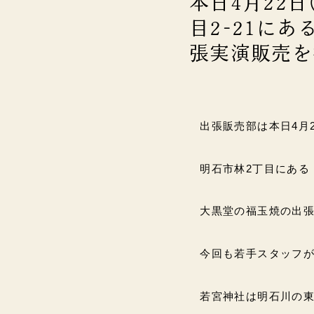
本日4月22日
目2-21に
張実演販売を
出張販売部は本日4月2
明石市林2丁目にある
大黒堂の福玉焼の出張実
今回も若手スタッフが(｡
若宮神社は明石川の