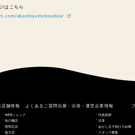
ページはこちら
ram.com/akashiyumekoubou/
焼
店舗情報
よくあるご質問
出展・出張・運営
企業情報
WEBショップ
代表挨拶
魚の棚店
沿革
西明石店
あかし玉子焼ひろめ隊
協力店
スタッフ募集