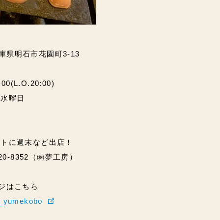
兵庫県明石市花園町3-13
(L.O.20:00)
・水曜日
ントに週末など出店！
20-8352（㈱夢工房）
ページはこちら
hi_yumekobo