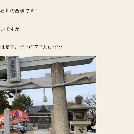
明石川の西側です！
たいですが
･:*:･(*´∇`*人)｡･:*:･