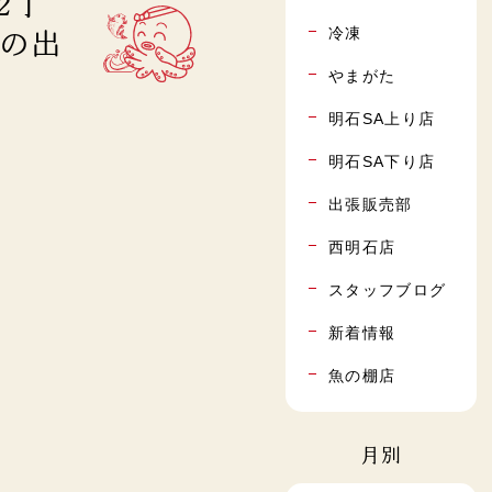
2丁
冷凍
」の出
やまがた
明石SA上り店
明石SA下り店
出張販売部
西明石店
スタッフブログ
新着情報
魚の棚店
月別