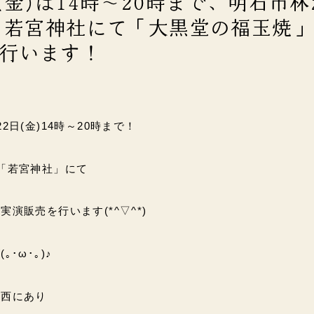
(金)は14時～20時まで、明石市林
ある若宮神社にて「大黒堂の福玉焼
行います！
2日(金)14時～20時まで！
「若宮神社」にて
演販売を行います(*^▽^*)
･ω･｡)♪
東西にあり