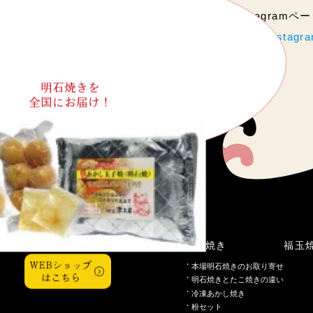
当店のInstagram
https://www.instag
明石焼きを
全国にお届け！
こだわり
明石焼き
福玉
WEBショップ
本場明石焼きのお取り寄せ
はこちら
明石焼きとたこ焼きの違い
冷凍あかし焼き
粉セット