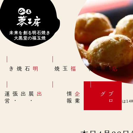
未来を創る明石焼き
大黒堂の福玉焼
明石焼き
福玉焼
店舗情報
営
出展
・
出張
・
運
報
企
情
グ
ブ
業
ロ
本日4月22日(金)は