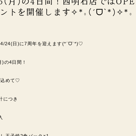
～25(月)の4日間！西明石店ではOPE
トを開催します✧*｡(ˊᗜˋ*)✧*｡
24(日)に7周年を迎えます(*ˊᗜˋ*)♡
(月)の4日間！
を込めて♡
計につき
入
し玉子焼2食パック×1