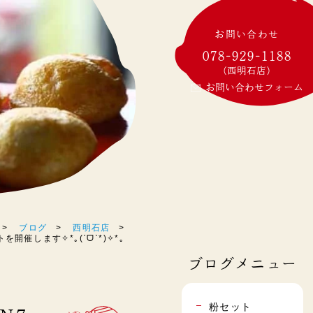
お問い合わせ
078-929-1188
(西明石店)
お問い合わせフォーム
ブログ
西明石店
を開催します✧*｡(ˊᗜˋ*)✧*｡
ブログメニュー
粉セット