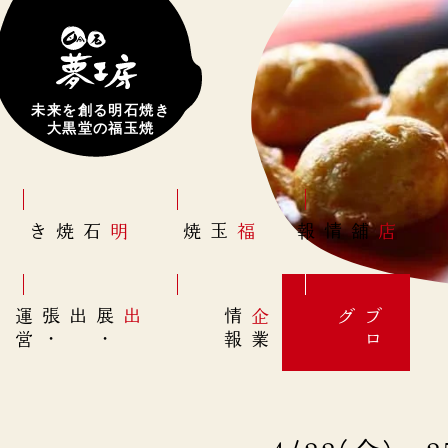
未来を創る明石焼き
大黒堂の福玉焼
明石焼き
福玉焼
店舗情報
営
出展
・
出張
・
運
報
企
情
グ
ブ
業
ロ