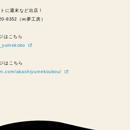
ントに週末など出店！
20-8352（㈱夢工房）
ページはこちら
hi_yumekobo
ページはこちら
ram.com/akashiyumekoubou/