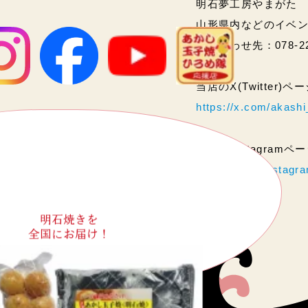
明石夢工房やまがた
山形県内などのイベ
問い合わせ先：078-2
当店のX(Twitter)
https://x.com/akas
当店のInstagram
https://www.instag
明石焼きを
全国にお届け！