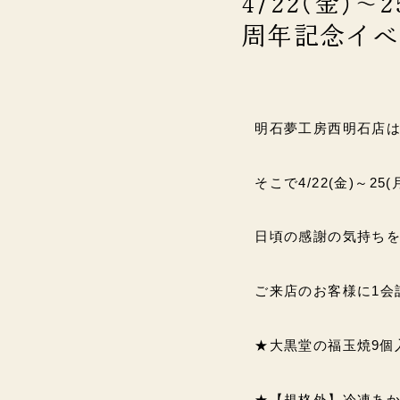
4/22(金)
周年記念イベン
明石夢工房西明石店は4/
そこで4/22(金)～25
日頃の感謝の気持ち
ご来店のお客様に1会
★大黒堂の福玉焼9個
★【規格外】冷凍あか