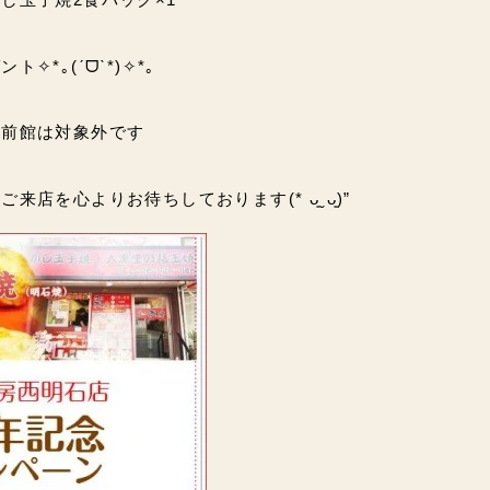
✧*｡(ˊᗜˋ*)✧*｡
出前館は対象外です
店を心よりお待ちしております(* ᴗ͈ˬᴗ͈)”