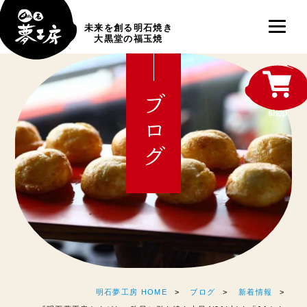
未来を創る明石焼き
大黒堂の福玉焼
ブログ
shop
明石夢工房 HOME
ブログ
新着情報