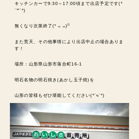
キッチンカーで9:30～17:00頃まで出店予定です(*
´꒳`*)
無くなり次第終了(* ᴗ ᴗ)⁾⁾
また荒天、その他事情により出店中止の場合ありま
す！
場所：山形県山形市落合町16-1
明石名物の明石焼き(あかし玉子焼)を
山形の皆様もぜひ堪能してください(*´ч`*)