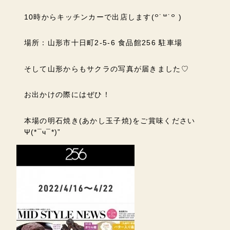
10時からキッチンカーで出店します(꒪˙꒳˙꒪ )
場所：山形市十日町2-5-6 食品館256 駐車場
そして山形からもサクラの写真が届きました♡
お出かけの際にはぜひ！
本場の明石焼き(あかし玉子焼)をご賞味ください
Ψ(*¯ч¯*)”