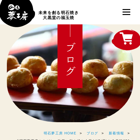
未来を創る明石焼き
大黒堂の福玉焼
ブログ
shop
明石夢工房 HOME
ブログ
新着情報