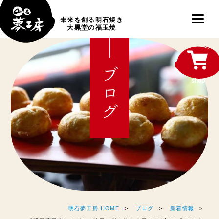
未来を創る明石焼き
大黒堂の福玉焼
ブログ
shop
明石夢工房 HOME
ブログ
新着情報