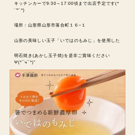
キッチンカーで9:30～17:00頃まで出店予定です(*
´꒳`*)
場所：山形県山形市落合町１６−１
山形の美味しい玉子「いではのもみじ」を使用した
明石焼き(あかし玉子焼)を是非ご賞味ください
Ψ(*¯ч¯*)”