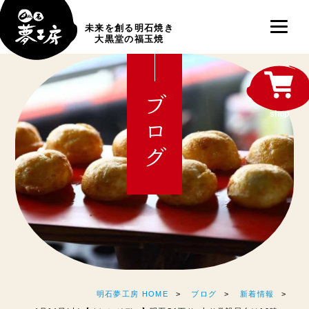
未来を創る明石焼き
大黒堂の福玉焼
ブログ
shop
明石夢工房 HOME
ブログ
新着情報