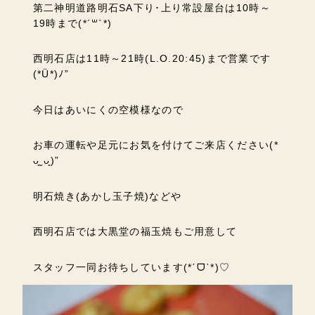
第二神明道路明石SA下り･上り常設屋台は10時～
19時まで(*´꒳`*)
西明石店は11時～21時(L.O.20:45)まで営業です
(*Ü*)ﾉ”
今日はあいにくの空模様なので
お車の運転や足元にお気を付けてご来店ください(*
ᴗ͈ˬᴗ͈)”
明石焼き(あかし玉子焼)などや
西明石店では大黒堂の福玉焼もご用意して
スタッフ一同お待ちしています(*ˊᗜˋ*)♡