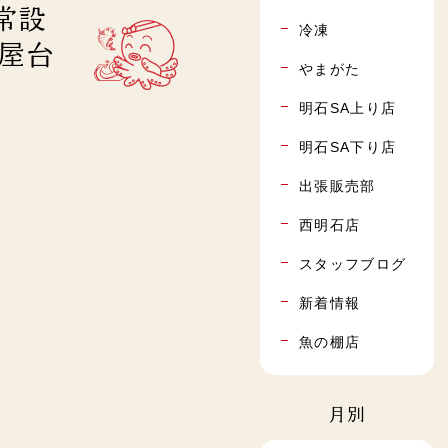
常設
冷凍
り屋台
やまがた
明石SA上り店
明石SA下り店
出張販売部
西明石店
スタッフブログ
新着情報
魚の棚店
月別