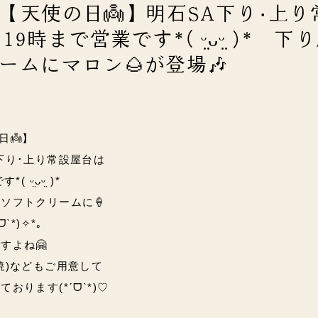
) 【天使の日👼】明石SA下り･上り
9時まで営業です*( ᵕ̤ᴗᵕ̤ )* 下
ームにマロン🌰が登場🎶
日👼】
下り･上り常設屋台は
 ᵕ̤ᴗᵕ̤ )*
ソフトクリームに🍦
ˋ*)✧*｡
すよね🤗
焼)などもご用意して
しております
(*ˊᗜˋ*)♡