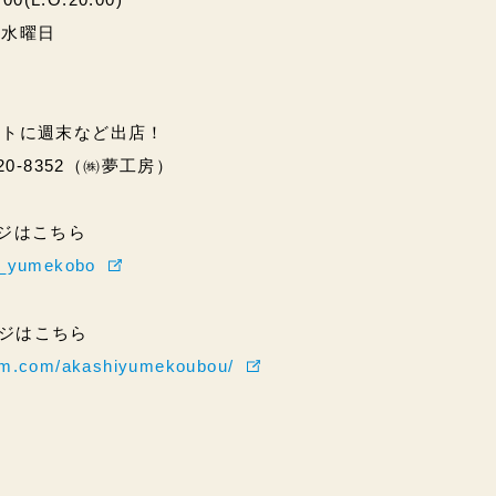
・水曜日
ントに週末など出店！
20-8352（㈱夢工房）
ページはこちら
hi_yumekobo
ページはこちら
ram.com/akashiyumekoubou/