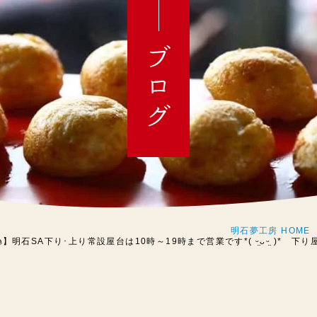
ブログ
明石夢工房 HOME
👼】明石SA下り･上り常設屋台は10時～19時まで営業です*( ᵕ̤ᴗᵕ̤ )*