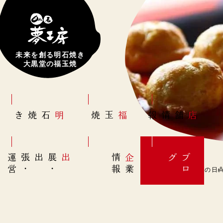
未来を創る明石焼き
大黒堂の福玉焼
明石焼き
福玉焼
店舗情報
営
出展
・
出張
・
運
報
企
情
グ
ブ
業
ロ
10月4日(火) 【天使の日