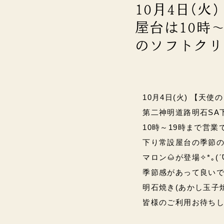
10月4日(火
屋台は10時～1
のソフトクリ
10月4日(火) 【天使の
第二神明道路明石SA
10時～19時まで営業です*(
下り常設屋台の季節の
マロン🌰が登場✧*｡(ˊᗜ
季節感があって良いで
明石焼き(あかし玉子
皆様のご利用お待ち