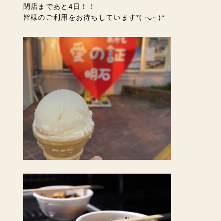
閉店まであと4日！！
皆様のご利用をお待ちしています
*( ᵕ̤ᴗᵕ̤ )*