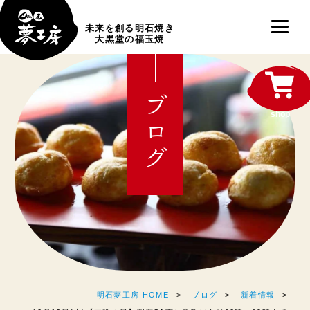
未来を創る明石焼き
大黒堂の福玉焼
ブログ
shop
明石夢工房 HOME
ブログ
新着情報