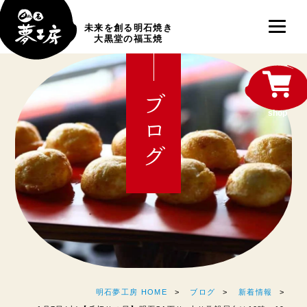
未来を創る明石焼き
大黒堂の福玉焼
ブログ
shop
明石夢工房 HOME
ブログ
新着情報