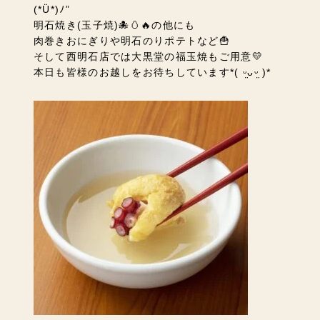
(*Ü*)ﾉ”
明石焼き(玉子焼)🐙🥚🔥の他にも
肉巻きおにぎりや明石のりポテトなど🍟
そして西明石店では大黒堂の福玉焼もご用意💛
本日も
皆様のお越しをお待ちしています
*( ᵕ̤ᴗᵕ̤ )*