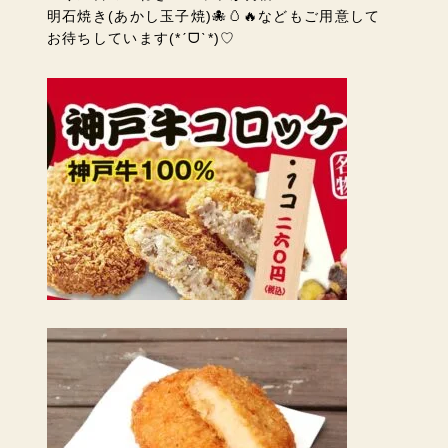
明石焼き(あかし玉子焼)🐙🥚🔥などもご用意して
お待ちしています(*ˊᗜˋ*)♡