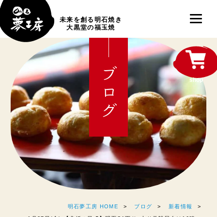
未来を創る明石焼き
大黒堂の福玉焼
ブログ
shop
明石夢工房 HOME
ブログ
新着情報