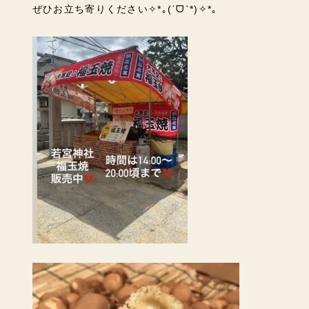
ぜひお立ち寄りください✧*｡(ˊᗜˋ*)✧*｡