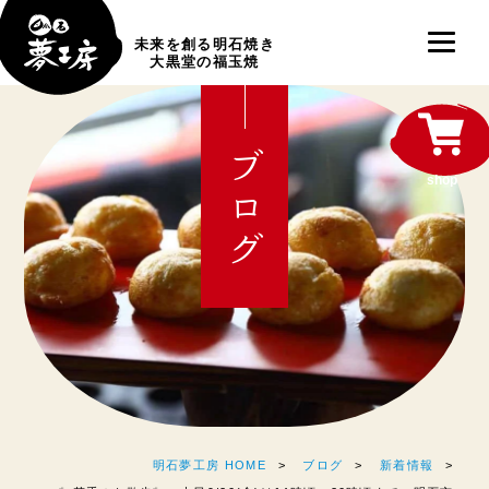
未来を創る明石焼き
大黒堂の福玉焼
ブログ
shop
明石夢工房 HOME
ブログ
新着情報