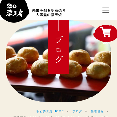
未来を創る明石焼き
大黒堂の福玉焼
ブログ
shop
明石夢工房 HOME
ブログ
新着情報