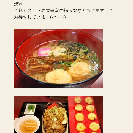
焼)✨
半熟カステラの大黒堂の福玉焼などもご用意して
お待ちしています(˶ᵔ ᵕ ᵔ˶)