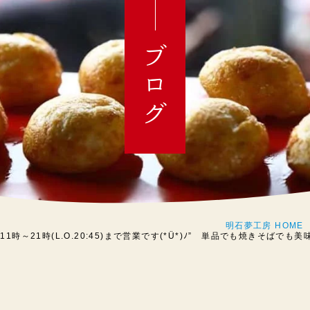
ブログ
明石夢工房 HOME
も11時～21時(L.O.20:45)まで営業です(*Ü*)ﾉ” 単品でも焼きそば