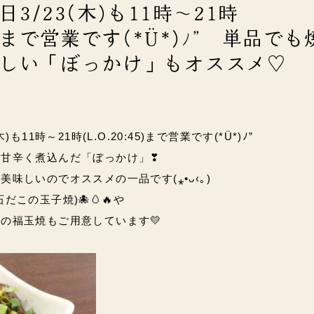
3/23(木)も11時～21時
45)まで営業です(*Ü*)ﾉ” 単品で
しい「ぼっかけ」もオススメ♡
)も11時～21時(L.O.20:45)まで営業です(*Ü*)ﾉ”
を甘辛く煮込んだ「ぼっかけ」❣
も美味しいのでオススメの一品です
(
⁎
•
ᴗ
‹
｡
)
だこの玉子焼)🐙🥚🔥や
の福玉焼もご用意しています💛