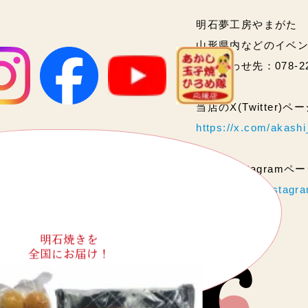
明石夢工房やまがた
山形県内などのイベ
問い合わせ先：078-2
当店のX(Twitter)
https://x.com/akas
当店のInstagram
https://www.instag
明石焼きを
全国にお届け！