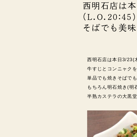
西明石店は本日
(L.O.20:
そばでも美味
西明石店は本日3/23(木
牛すじとコンニャク
単品でも焼きそばで
もちろん明石焼き(明石
半熟カステラの大黒堂