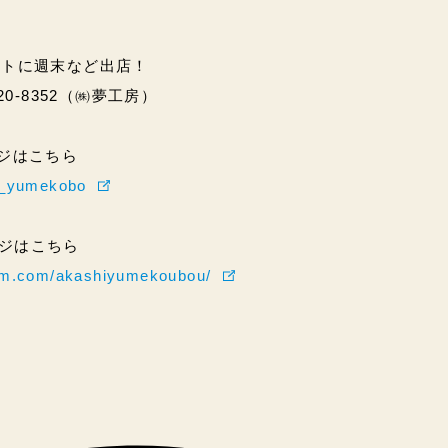
ントに週末など出店！
20-8352（㈱夢工房）
ページはこちら
hi_yumekobo
ページはこちら
ram.com/akashiyumekoubou/