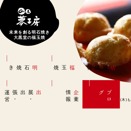
未来を創る明石焼き
大黒堂の福玉焼
明石焼き
福玉焼
店舗情報
営
出展
・
出張
・
運
報
企
情
グ
ブ
業
ロ
西明石店は本日3/23(木)