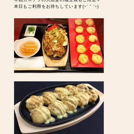
本日もご利用をお待ちしています(◦ˉ ˘ ˉ◦)