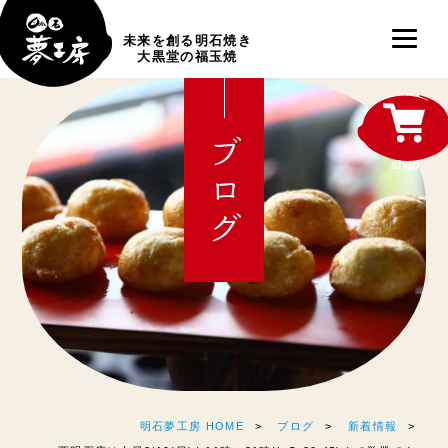
未来を創る明石焼き
大黒堂の福玉焼
ブログ
shop
明石夢工房 HOME
ブログ
新着情報