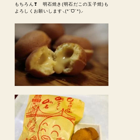
もちろん❣ 明石焼き(明石だこの玉子焼)も
よろしくお願いします⸜(*ˊᗜˋ*)⸝