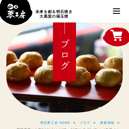
未来を創る明石焼き
大黒堂の福玉焼
ブログ
shop
明石夢工房 HOME
ブログ
新着情報