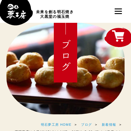
未来を創る明石焼き
大黒堂の福玉焼
ブログ
shop
明石夢工房 HOME
ブログ
新着情報