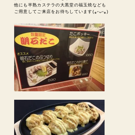
他にも半熟カステラの大黒堂の福玉焼なども
ご用意してご来店をお待ちしています
(⁎ᵕᴗᵕ⁎)