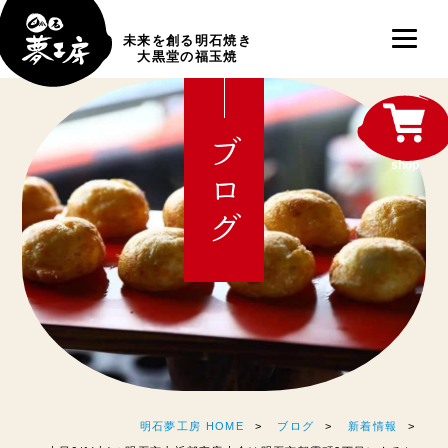
未来を創る明石焼き
大黒堂の福玉焼
ブログ
shop
明石夢工房 HOME
ブログ
新着情報