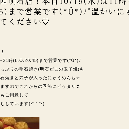
明石店！本日10/19(水)は11時
:45)まで営業です(*Ü*)ﾉ”温かい
てください💛
店！
～21時(L.O.20:45)まで営業です(*Ü*)ﾉ
っぷりの明石焼き(明石だこの玉子焼)も
明石焼きと穴子が入ったにゅうめんも✨
りますのでこれからの季節にピッタリ❣
どもご用意して
待ちしています
(◦ˉ ˘ ˉ◦)