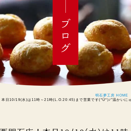
ブログ
明石夢工房 HOME
10/19(水)は11時～21時(L.O.20:45)まで営業です(*Ü*)ﾉ”温か