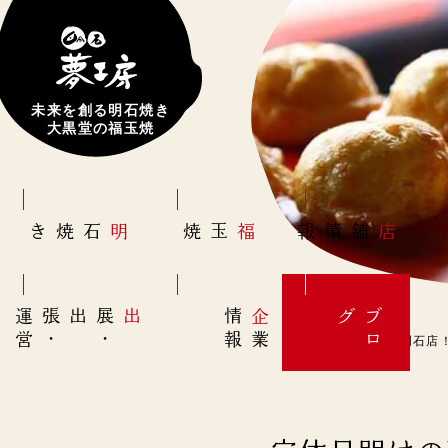
未来を創る明石焼き
大黒堂の福玉焼
明石焼き
福玉焼
店舗情報
営
出展
・
出張
・
運
報
企
情
グ
ブ
業
ロ
定休日明けの西明石店！本日