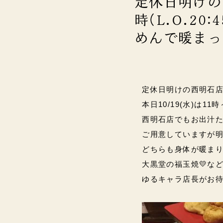
定休日明けの西
時(L.O.20
めんで暖まっ
定休日明けの西明石
本日10/19(水)は
11時
西明石店でもお出汁た
ご用意していますが
どちらも身体が暖ま
大黒堂の福玉焼💛な
ゆるキャラ店長がお