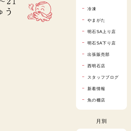
～21
冷凍
にゅう
やまがた
明石SA上り店
明石SA下り店
出張販売部
西明石店
スタッフブログ
新着情報
魚の棚店
月別