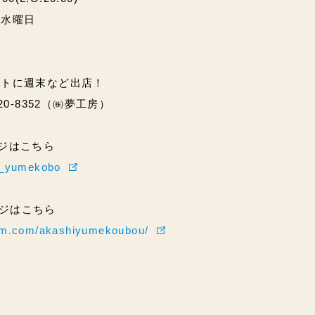
・水曜日
ントに週末など出店！
20-8352（㈱夢工房）
ページはこちら
hi_yumekobo
ページはこちら
ram.com/akashiyumekoubou/