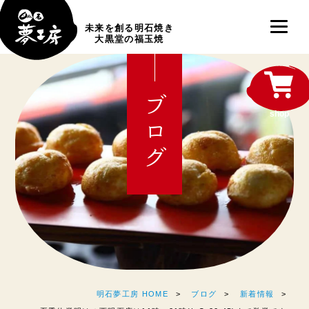
未来を創る明石焼き
大黒堂の福玉焼
ブログ
shop
明石夢工房 HOME
ブログ
新着情報