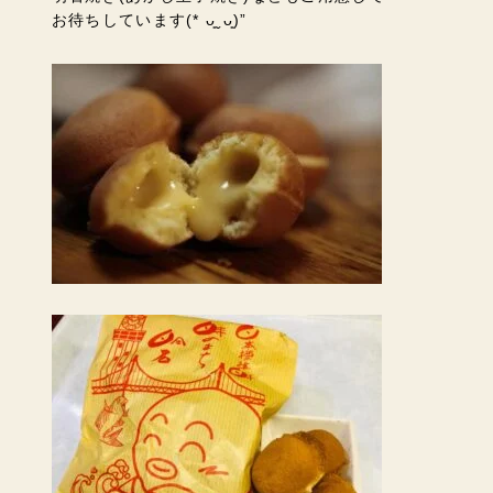
お待ちしています(* ᴗ͈ˬᴗ͈)”