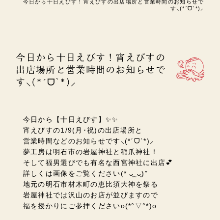
今日から十日えびす！宵えびすの出店場所と営業時間のお知らせで
す⸜(*ˊᗜˋ*)⸝
今日から十日えびす！宵えびすの
出店場所と営業時間のお知らせで
す⸜(*ˊᗜˋ*)⸝
今日から【十日えびす】✨✨
宵えびすの1/9(月･祝)の出店場所と
営業時間などのお知らせです⸜(*ˊᗜˋ*)⸝
夢工房は
明石市の岩屋神社と
稲爪神社！
そして福男選びでも有名な西宮神社に出店💕
詳しくは画像をご覧ください(* ᴗ͈ˬᴗ͈)”
地元の明石市材木町の恵比須大神を祭る
岩屋神社では沢山のお店が並びますので
福を授かりにご参拝くださいo(*°▽°*)o