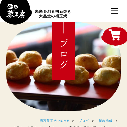
未来を創る明石焼き
大黒堂の福玉焼
ブログ
shop
明石夢工房 HOME
ブログ
新着情報