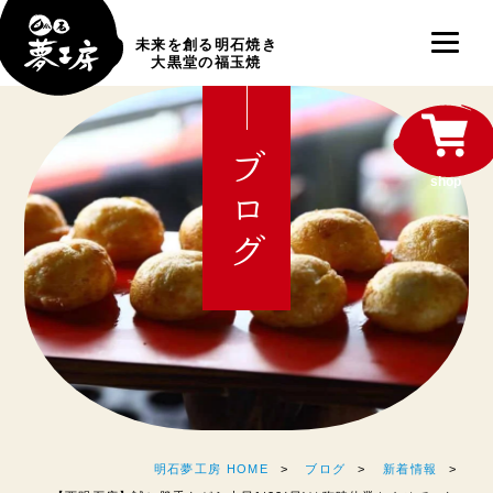
未来を創る明石焼き
大黒堂の福玉焼
ブログ
shop
明石夢工房 HOME
ブログ
新着情報