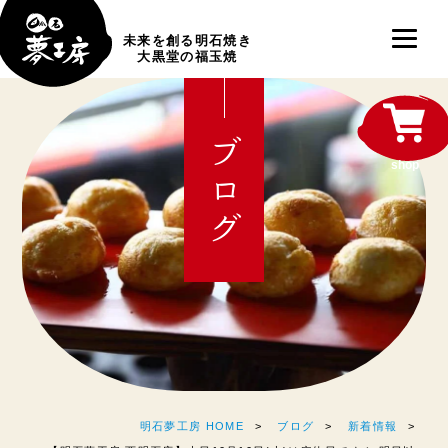
未来を創る明石焼き
大黒堂の福玉焼
ブログ
shop
明石夢工房 HOME
ブログ
新着情報