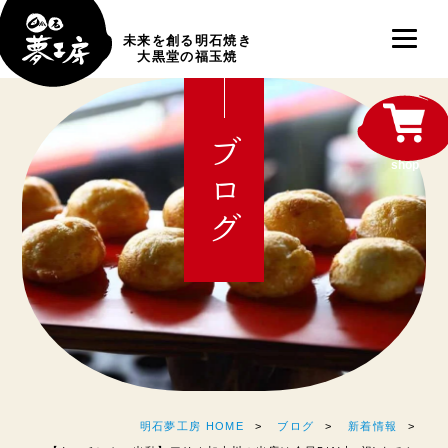
未来を創る明石焼き
大黒堂の福玉焼
ブログ
shop
明石夢工房 HOME
ブログ
新着情報