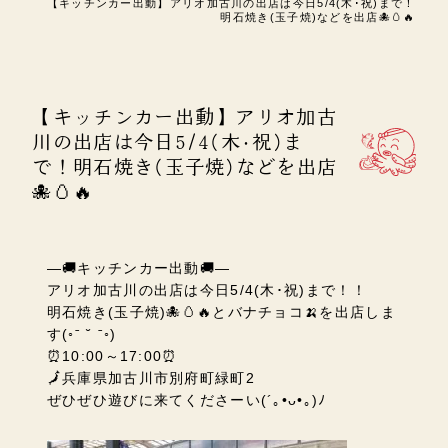
【キッチンカー出動】アリオ加古川の出店は今日5/4(木･祝)まで！
明石焼き(玉子焼)などを出店🐙🥚🔥
【キッチンカー出動】アリオ加古
川の出店は今日5/4(木･祝)ま
で！明石焼き(玉子焼)などを出店
🐙🥚🔥
―🚚キッチンカー出動🚚―
アリオ加古川の出店は今日5/4(木･祝)まで！！
明石焼き(玉子焼)🐙🥚🔥と
バナチョコ🍌を出店しま
す(◦ˉ ˘ ˉ◦)
⏰10:00～17:00⏰
🗾
兵庫県加古川市別府町緑町2
ぜひぜひ遊びに来てくださーい
(´
｡
•
ᴗ
•
｡
)
ﾉ