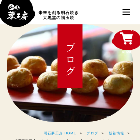
未来を創る明石焼き
大黒堂の福玉焼
ブログ
shop
明石夢工房 HOME
ブログ
新着情報