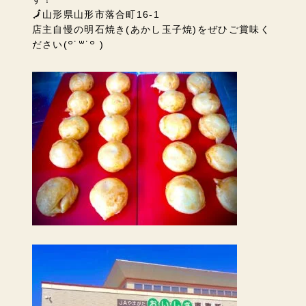
🗾山形県山形市落合町16-1
店主自慢の明石焼き(あかし玉子焼)をぜひご賞味く
ださい(꒪˙꒳˙꒪ )