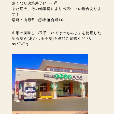
無くなり次第終了(* ᴗ ᴗ)⁾⁾
また荒天、その他事情により出店中止の場合ありま
す！
場所：山形県山形市落合町16-1
山形の美味しい玉子「いではのもみじ」を使用した
明石焼き(あかし玉子焼)を是非ご賞味ください
Ψ(*¯ч¯*)