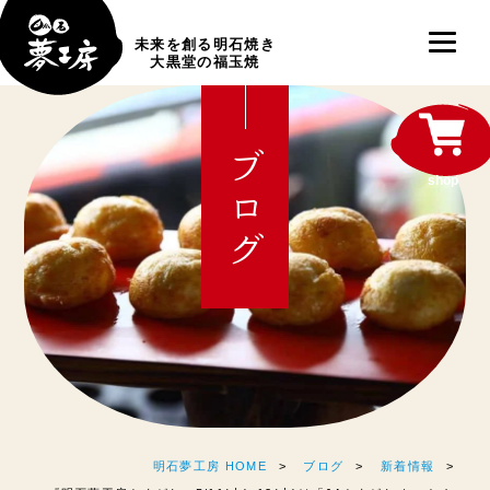
未来を創る明石焼き
大黒堂の福玉焼
ブログ
shop
明石夢工房 HOME
ブログ
新着情報