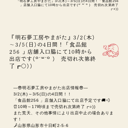
『明石夢工房やまがた』3/2(木)～3/5(日)の4日間！「食品館256
」店舗入口脇にて10時から出店です(꒪˙꒳˙꒪ ) 売切れ次第終了
┏○))
『明石夢工房やまがた』3/2(木)
～3/5(日)の4日間！「食品館
256 」店舗入口脇にて10時から
出店です(꒪˙꒳˙꒪ ) 売切れ次第終
了┏○))
―😎明石夢工房やまがた出店情報😎―
3/2(木)～3/5(日)の4日間！！
「食品館256 」店舗入口脇にて出店予定です🚚💨
⏰10時～17時頃まで売切れ次第終了┏○))
また荒天、その他事情により出店中止の場合ありま
す！
🗾山形県
山形市十日町2-5-6