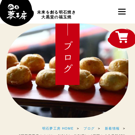
未来を創る明石焼き
大黒堂の福玉焼
ブログ
shop
明石夢工房 HOME
ブログ
新着情報