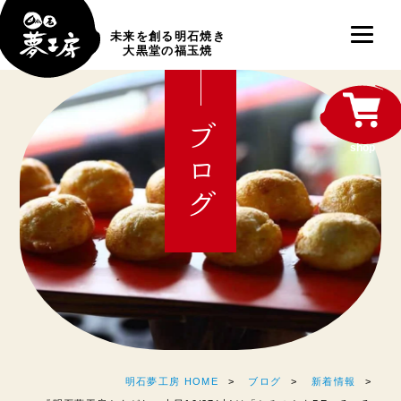
未来を創る明石焼き
大黒堂の福玉焼
ブログ
shop
明石夢工房 HOME
ブログ
新着情報