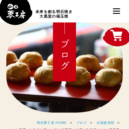
未来を創る明石焼き
大黒堂の福玉焼
ブログ
shop
明石夢工房 HOME
ブログ
出張販売部