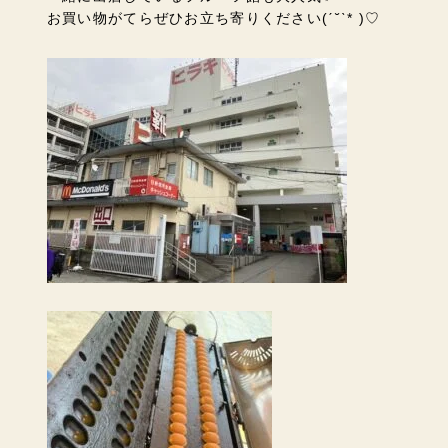
お買い物がてらぜひお立ち寄りください
(ˊ˘ˋ* )♡