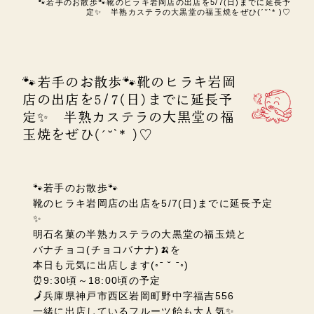
🐾若手のお散歩🐾靴のヒラキ岩岡店の出店を5/7(日)までに延長予
定✨ 半熟カステラの大黒堂の福玉焼をぜひ(ˊ˘ˋ* )♡
🐾若手のお散歩🐾靴のヒラキ岩岡
店の出店を5/7(日)までに延長予
定✨ 半熟カステラの大黒堂の福
玉焼をぜひ(ˊ˘ˋ* )♡
🐾若手のお散歩🐾
靴のヒラキ岩岡店の出店を5/7(日)までに延長予定
✨
明石名菓の半熟カステラの大黒堂の福玉焼と
バナチョコ(チョコバナナ)🍌を
本日も元気に出店します
(◦ˉ ˘ ˉ◦)
⏰9:30頃～18:00頃の予定
🗾兵庫県神戸市西区岩岡町野中字福吉556
一緒に出店しているフルーツ飴も大人気✨