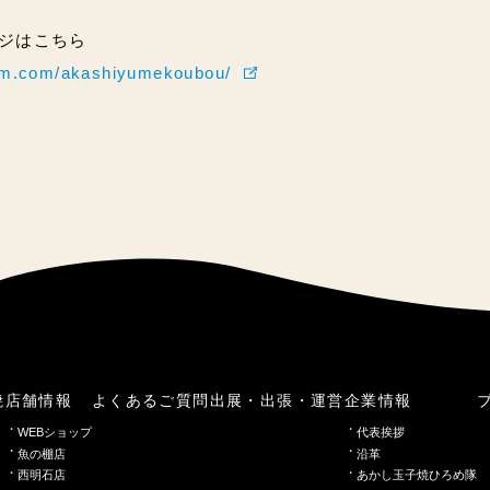
ページはこちら
ram.com/akashiyumekoubou/
焼
店舗情報
よくあるご質問
出展・出張・運営
企業情報
WEBショップ
代表挨拶
魚の棚店
沿革
西明石店
あかし玉子焼ひろめ隊