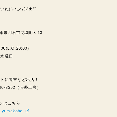
(´｡•◡•｡)ﾉ★*ﾟ
兵庫県明石市花園町3-13
(L.O.20:00)
・水曜日
ントに週末など出店！
20-8352（㈱夢工房）
ページはこちら
hi_yumekobo