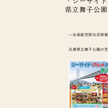
「シーサイド
県立舞子公園
―出張販売部出店情
兵庫県立舞子公園の芝生