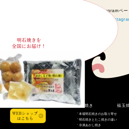
当店のInstagram
https://www.instag
明石焼きを
全国にお届け！
こだわり
明石焼き
福玉
WEBショップ
本場明石焼きのお取り寄せ
はこちら
明石焼きとたこ焼きの違い
冷凍あかし焼き