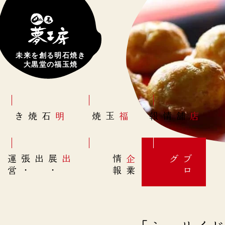
未来を創る明石焼き
大黒堂の福玉焼
明石焼き
福玉焼
店舗情報
営
出展
・
出張
・
運
報
企
情
グ
ブ
業
ロ